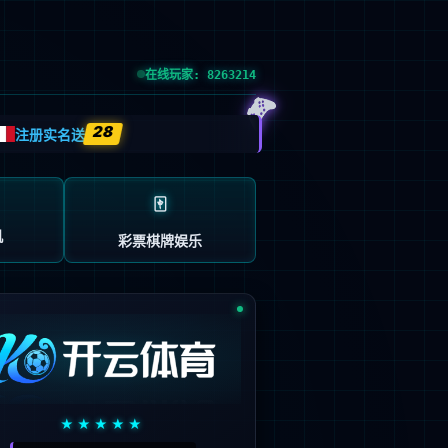
新闻资讯
人才招聘
联系我们
language
中文简体