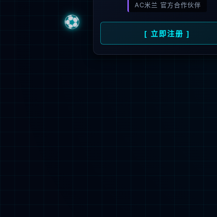
网站首页
品牌介绍
产品中心
公司简介
EMC易倍官网功能系列
发展历程
EMC易倍官网极简系列
资质荣誉
EMC易倍官网布艺系列
企业文化
EMC易倍官网睡眠系列
宣传视频