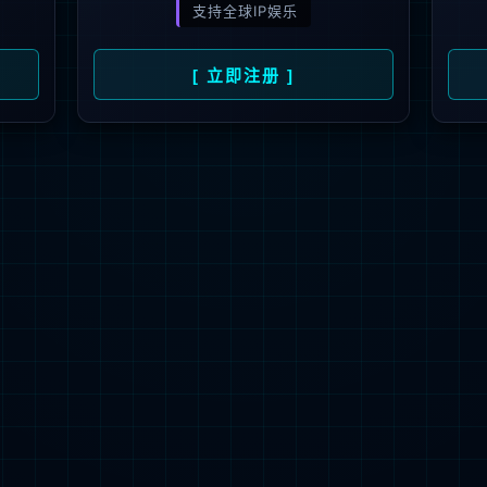
空间展示
招商加盟
新闻资讯
人才招聘
联系我
案例展示
加盟优势
媒体报道
联系方
合作伙伴
加盟流程
新闻报道
在线留
加盟申请