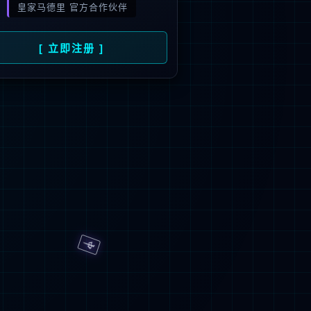
全国销售热线 7*24小时
们
1007884230@qq.com
4001816818
8
式
业务对接邮箱
1007884230@qq.com
言
1007884230@qq.com
4001816818
公司地址
9
广东省佛山市龙江镇325国道
102号EMC易倍官网家居总部
4001816818