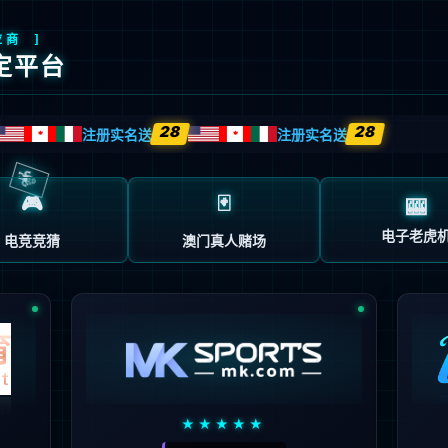
网站首页
品牌介绍
产品中心
空间展示
招商加盟
404 error
糟糕,页面找不到了
可能的原因是
网站可能在进行维护或者出现了程序问题。
秒自动跳转到首页
回到首页